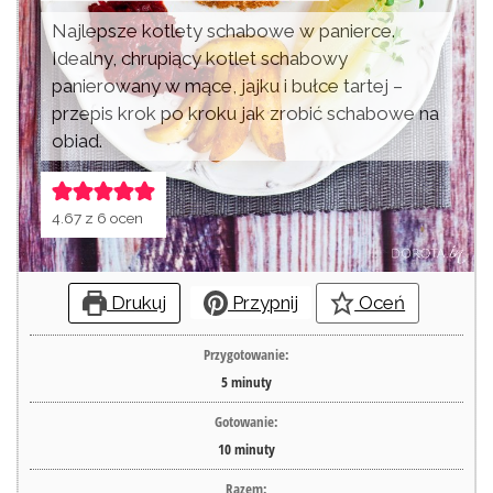
Najlepsze kotlety schabowe w panierce.
Idealny, chrupiący kotlet schabowy
panierowany w mące, jajku i bułce tartej –
przepis krok po kroku jak zrobić schabowe na
obiad.
4.67
z
6
ocen
Drukuj
Przypnij
Oceń
Przygotowanie:
5
minuty
Gotowanie:
10
minuty
Razem: