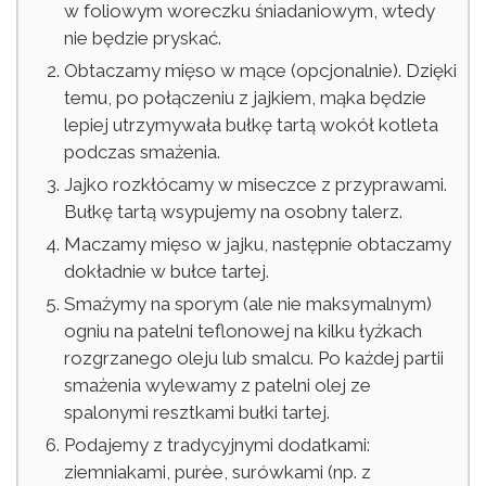
w foliowym woreczku śniadaniowym, wtedy
nie będzie pryskać.
Obtaczamy mięso w mące (opcjonalnie). Dzięki
temu, po połączeniu z jajkiem, mąka będzie
lepiej utrzymywała bułkę tartą wokół kotleta
podczas smażenia.
Jajko rozkłócamy w miseczce z przyprawami.
Bułkę tartą wsypujemy na osobny talerz.
Maczamy mięso w jajku, następnie obtaczamy
dokładnie w bułce tartej.
Smażymy na sporym (ale nie maksymalnym)
ogniu na patelni teflonowej na kilku łyżkach
rozgrzanego oleju lub smalcu. Po każdej partii
smażenia wylewamy z patelni olej ze
spalonymi resztkami bułki tartej.
Podajemy z tradycyjnymi dodatkami:
ziemniakami, purèe, surówkami (np. z