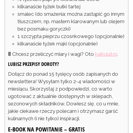
kilkanaście
łyżek
bułki tartej
smalec
(do smażenia; można zastąpić go innym
tłuszczem, np. masłem klarowanym lub olejem
bez posmaku goryczki)
1
szczypta
pieprzu czosnkowego
(opcjonalnie)
kilkanaście
łyżek
mąki
(opcjonalnie)
🖩 Chcesz przeliczyć miary i wagi? Oto
kalkulator
.
LUBISZ PRZEPISY DOROTY?
Dołącz do ponad 15 tysięcy osób zapisanych do
newslettera! Wysyłam tylko 2-4 wiadomości w
miesiącu. Skorzystaj z podpowiedzi, co warto
ugotować z aktualnie dostępnych w sklepach,
sezonowych składników. Dowiesz się, co u mnie,
jakie ciekawe rzeczy polecam i otrzymasz garść
kulinarnych (i nie tylko) inspiracji.
E-BOOK NA POWITANIE – GRATIS