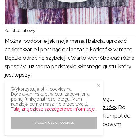
Kotlet schabowy
Można, podobnie jak moja mama i babcia, uprościć
panierowanie i pominąć obtaczanie kotletów w mące.
Będzie odrobinę szybciej :). Warto wypróbować różne
sposoby i uznać na podstawie własnego gustu, który
jest lepszy!
KOTLETY SCHABOWE PRZEPIS
Wykorzystuję pliki cookies na
DorotaKaminska.pl w celu zapewnienia
Polecam z dodatkiem
puree ziemniaczanego
,
pełnej funkcjonalności blogu. Mam
nadzieję, że nie masz nic przeciwko :).
surówek,
zasmażanej kapusty
albo
buraczków
. Do
Tutaj znajdziesz szczegółowe informacje
.
tego koniecznie zupa na pierwsze danie i kompot do
picia. Oto klasyczny niedzielny obiad w typowym
I ACCEPT USE OF COOKIES
polskim domu.