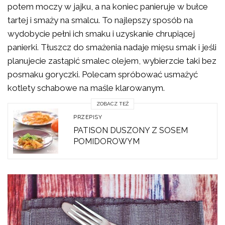
potem moczy w jajku, a na koniec panieruje w bułce
tartej i smaży na smalcu. To najlepszy sposób na
wydobycie pełni ich smaku i uzyskanie chrupiącej
panierki. Tłuszcz do smażenia nadaje mięsu smak i jeśli
planujecie zastąpić smalec olejem, wybierzcie taki bez
posmaku goryczki. Polecam spróbować usmażyć
kotlety schabowe na maśle klarowanym.
ZOBACZ TEŻ
PRZEPISY
PATISON DUSZONY Z SOSEM
POMIDOROWYM