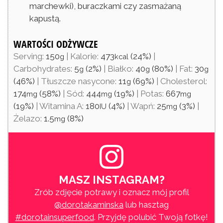
marchewki), buraczkami czy zasmażaną
kapustą.
WARTOŚCI ODŻYWCZE
Serving:
150
|
Kalorie:
473
(24%)
|
g
kcal
Carbohydrates:
5
(2%)
|
Białko:
40
(80%)
|
Fat:
30
g
g
g
(46%)
|
Tłuszcze nasycone:
11
(69%)
|
Cholesterol:
g
174
(58%)
|
Sód:
444
(19%)
|
Potas:
667
mg
mg
mg
(19%)
|
Witamina A:
180
(4%)
|
Wapń:
25
(3%)
|
IU
mg
Żelazo:
1.5
(8%)
mg
MASZ INSTAGRAM?
Zrób zdjęcie potrawy i oznacz mój profil
@dorotakaminska
lub hasztag
#dorotainsuperfood
. Przyjdę polubić Twoją fotkę!