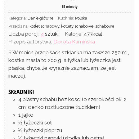
15
minuty
Kategoria:
Danie główne
Kuchnia:
Polska
Przepis na:
kotlet schabowy, kotlety schabowe, schabowe
Liczba porcji:
4
sztuki
Kalorie:
473
kcal
Przepis autorstwa:
Dorota Kamińska
☟ W moich przepisach szklanka ma zawsze 250 ml,
kostka masła to 200 g, a łyżka lub łyżeczka jest
płaska, chyba że wyraźnie zaznaczam, że jest
inaczej.
SKŁADNIKI
4
plastry
schabu bez kości
(o szerokości ok. 2
cm; cienko roztłuczone tłuczkiem)
1
jajko
½
łyżeczki
soli
½
łyżeczki
pieprzu
½
łyżeczki
papryki
(słodka lub ostra)