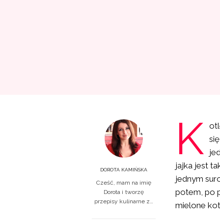
K
ot
si
je
jajka jest 
DOROTA KAMIŃSKA
jednym suro
Cześć, mam na imię
potem, po p
Dorota i tworzę
przepisy kulinarne z…
mielone kotl