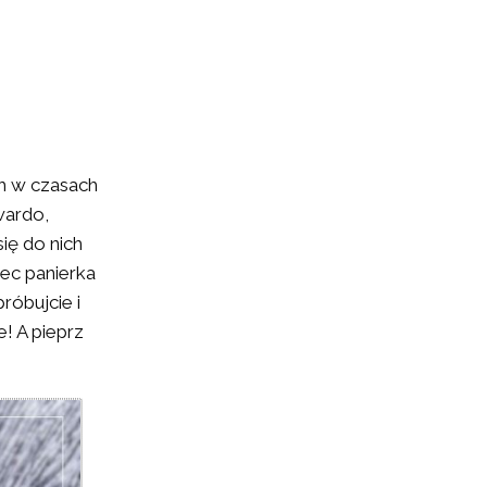
ch w czasach
wardo,
ię do nich
iec panierka
róbujcie i
! A pieprz