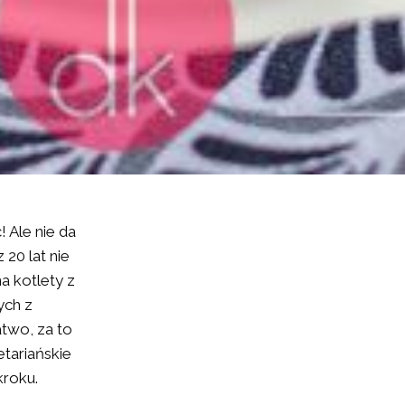
 Ale nie da
 20 lat nie
a kotlety z
ych z
two, za to
tariańskie
kroku.