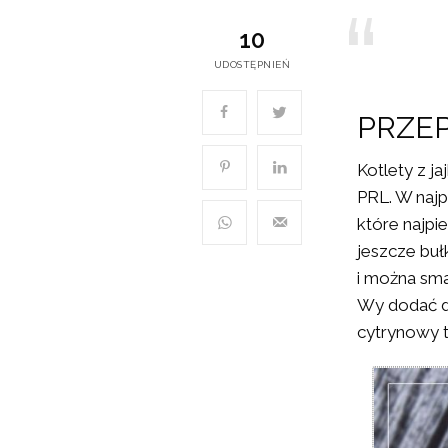
10
UDOSTĘPNIEŃ
PRZEP
Kotlety z j
PRL. W najp
które najpi
jeszcze buł
i można sma
Wy dodać d
cytrynowy t