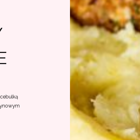
Y
E
 cebulką
trynowym