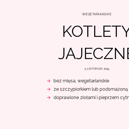
WEGETARIAŃSKIE
KOTLET
JAJECZN
5 LISTOPADA 2019
bez mięsa, wegetariańskie
ze szczypiorkiem lub podsmażoną
doprawione ziołami i pieprzem cy