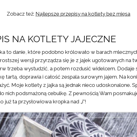
Zobacz też:
Najlepsze przepisy na kotlety bez mięsa
IS NA KOTLETY JAJECZNE
ajka to danie, które podobno królowało w barach mleczny
rostszej wersji przyrządza się je z jajek ugotowanych na t
erw trzeba wystudzić, a potem rozdusić widelcem. Dodaje s
kę tartą, doprawia i całość zespala surowym jajem. Na kon
żyć. Moje kotlety z jajka są jednak nieco udoskonalone. Sp
o nich podsmażoną cebulkę. Z pewnością Wam posmakuje
o już ta przysłowiowa kropka nad „i”!