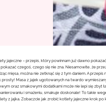
lety jajeczne – przepis, który powinnam już dawno pokazać!
ę pokazać czegoś, czego się nie zna. Niesamowite, że przez
dząc mięsa, można nie zetknąć się z tym daniem. A przepis n
tak prosty! Masa z jajek ugotowanych na twardo wymieszan
wym oraz smakowymi dodatkami może nie lepi się zbyt ła
anierowaniu i smażeniu, smakuje doskonale! To takie wege
ety z jajka. Zobaczcie jak zrobić kotlety jajeczne krok po 