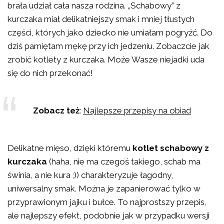
brała udział cała nasza rodzina. „Schabowy” z
kurczaka miał delikatniejszy smak i mniej tłustych
części, których jako dziecko nie umiałam pogryźć. Do
dziś pamiętam mękę przy ich jedzeniu. Zobaczcie jak
zrobić kotlety z kurczaka. Może Wasze niejadki uda
się do nich przekonać!
Zobacz też
:
Najlepsze przepisy na obiad
Delikatne mięso, dzięki któremu
kotlet schabowy z
kurczaka
(haha, nie ma czegoś takiego, schab ma
świnia, a nie kura ;)) charakteryzuje łagodny,
uniwersalny smak. Można je zapanierować tylko w
przyprawionym jajku i bułce. To najprostszy przepis,
ale najlepszy efekt, podobnie jak w przypadku wersji