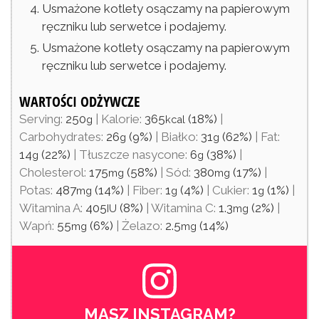
Usmażone kotlety osączamy na papierowym
ręczniku lub serwetce i podajemy.
Usmażone kotlety osączamy na papierowym
ręczniku lub serwetce i podajemy.
WARTOŚCI ODŻYWCZE
Serving:
250
|
Kalorie:
365
(18%)
|
g
kcal
Carbohydrates:
26
(9%)
|
Białko:
31
(62%)
|
Fat:
g
g
14
(22%)
|
Tłuszcze nasycone:
6
(38%)
|
g
g
Cholesterol:
175
(58%)
|
Sód:
380
(17%)
|
mg
mg
Potas:
487
(14%)
|
Fiber:
1
(4%)
|
Cukier:
1
(1%)
|
mg
g
g
Witamina A:
405
(8%)
|
Witamina C:
1.3
(2%)
|
IU
mg
Wapń:
55
(6%)
|
Żelazo:
2.5
(14%)
mg
mg
MASZ INSTAGRAM?