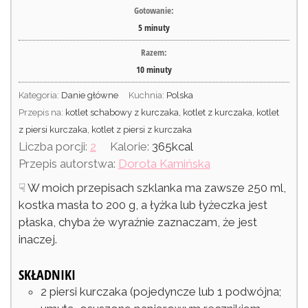
Gotowanie:
5
minuty
Razem:
10
minuty
Kategoria:
Danie główne
Kuchnia:
Polska
Przepis na:
kotlet schabowy z kurczaka, kotlet z kurczaka, kotlet
z piersi kurczaka, kotlet z piersi z kurczaka
Liczba porcji:
2
Kalorie:
365
kcal
Przepis autorstwa:
Dorota Kamińska
☟ W moich przepisach szklanka ma zawsze 250 ml,
kostka masła to 200 g, a łyżka lub łyżeczka jest
płaska, chyba że wyraźnie zaznaczam, że jest
inaczej.
SKŁADNIKI
2
piersi kurczaka
(pojedyncze lub 1 podwójna;