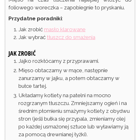
foliowego woreczka – zapobiegnie to pryskaniu.
Przydatne poradniki
:
Jak zrobić
masło klarowane
Jak wybrać
tłuszcz do smażenia
JAK ZROBIĆ
Jajko rozkłócamy z przyprawami.
Mięso obtaczamy w mące, następnie
zanurzamy w jajku, a potem obtaczamy w
bułce tartej.
Układamy kotlety na patelni na mocno
rozgrzanym tłuszczu. Zmniejszamy ogień i na
średnim płomieniu smażymy kotlety z obydwu
stron (jeśli bułka się przypala, zmieniamy olej
po każdej usmażonej sztuce lub wyławiamy ją
za pomocą drewnianej łyżki).