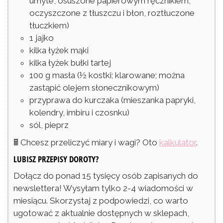
umyte, osuszone papierowym ręcznikiem,
oczyszczone z tłuszczu i błon, roztłuczone
tłuczkiem)
1
jajko
kilka łyżek mąki
kilka łyżek bułki tartej
100
g
masła
(½ kostki; klarowane; można
zastąpić olejem słonecznikowym)
przyprawa do kurczaka
(mieszanka papryki,
kolendry, imbiru i czosnku)
sól, pieprz
🖩 Chcesz przeliczyć miary i wagi? Oto
kalkulator
.
LUBISZ PRZEPISY DOROTY?
Dołącz do ponad 15 tysięcy osób zapisanych do
newslettera! Wysyłam tylko 2-4 wiadomości w
miesiącu. Skorzystaj z podpowiedzi, co warto
ugotować z aktualnie dostępnych w sklepach,