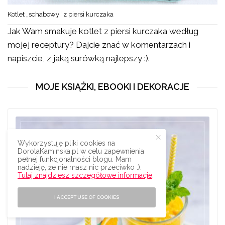
Kotlet „schabowy” z piersi kurczaka
Jak Wam smakuje kotlet z piersi kurczaka według
mojej receptury? Dajcie znać w komentarzach i
napiszcie, z jaką surówką najlepszy :).
MOJE KSIĄŻKI, EBOOKI I DEKORACJE
Wykorzystuję pliki cookies na
DorotaKaminska.pl w celu zapewnienia
pełnej funkcjonalności blogu. Mam
nadzieję, że nie masz nic przeciwko :).
Tutaj znajdziesz szczegółowe informacje
.
I ACCEPT USE OF COOKIES