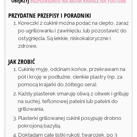
OBEJRZYJ
BEZPOŚREDNIO NA MOIM KANALE NA YOUTUBE
PRZYDATNE PRZEPISY I PORADNIKI
Koreczki z cukinii można podać na ciepło, zaraz
po ugrillowaniu i zawinięciu, lub pozostawić do
ostygnięcia. Są lekkie, niskokaloryczne i
zdrowe.
JAK ZROBIĆ
Cukinię myję, odcinam końce, przekrawam na
pół i kroję w podłużne, cienkie plastry (np. za
pomocą krajarki do żółtego sera).
Każdy plasterek smaruję oliwą z oliwek i grilluję
na suchej, teflonowej patelni lub patelni do
grillowania.
Plasterki grillowanej cukinii posypuję drobno
pokrojoną bazylią.
Dokładam całe listki rukoli, twarożek, po 3