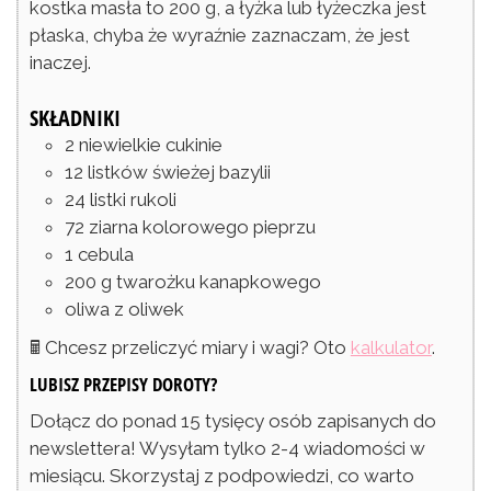
kostka masła to 200 g, a łyżka lub łyżeczka jest
płaska, chyba że wyraźnie zaznaczam, że jest
inaczej.
SKŁADNIKI
2
niewielkie cukinie
12
listków
świeżej bazylii
24
listki
rukoli
72
ziarna
kolorowego pieprzu
1
cebula
200
g
twarożku kanapkowego
oliwa z oliwek
🖩 Chcesz przeliczyć miary i wagi? Oto
kalkulator
.
LUBISZ PRZEPISY DOROTY?
Dołącz do ponad 15 tysięcy osób zapisanych do
newslettera! Wysyłam tylko 2-4 wiadomości w
miesiącu. Skorzystaj z podpowiedzi, co warto