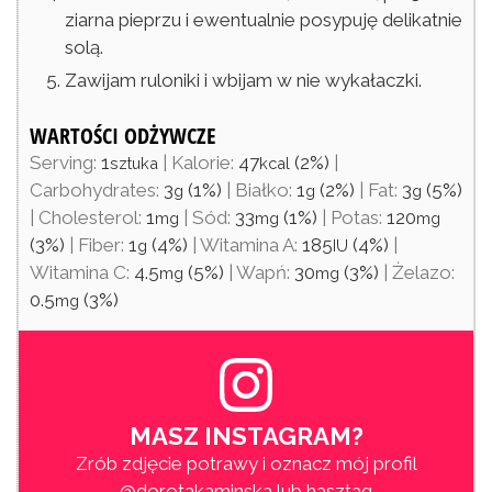
ziarna pieprzu i ewentualnie posypuję delikatnie
solą.
Zawijam ruloniki i wbijam w nie wykałaczki.
WARTOŚCI ODŻYWCZE
Serving:
1
|
Kalorie:
47
(2%)
|
sztuka
kcal
Carbohydrates:
3
(1%)
|
Białko:
1
(2%)
|
Fat:
3
(5%)
g
g
g
|
Cholesterol:
1
|
Sód:
33
(1%)
|
Potas:
120
mg
mg
mg
(3%)
|
Fiber:
1
(4%)
|
Witamina A:
185
(4%)
|
g
IU
Witamina C:
4.5
(5%)
|
Wapń:
30
(3%)
|
Żelazo:
mg
mg
0.5
(3%)
mg
MASZ INSTAGRAM?
Zrób zdjęcie potrawy i oznacz mój profil
@dorotakaminska
lub hasztag