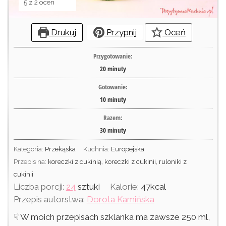
5
z
2
ocen
Drukuj
Przypnij
Oceń
Przygotowanie:
20
minuty
Gotowanie:
10
minuty
Razem:
30
minuty
Kategoria:
Przekąska
Kuchnia:
Europejska
Przepis na:
koreczki z cukinią, koreczki z cukinii, ruloniki z
cukinii
Liczba porcji:
24
sztuki
Kalorie:
47
kcal
Przepis autorstwa:
Dorota Kamińska
☟ W moich przepisach szklanka ma zawsze 250 ml,