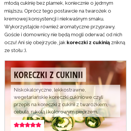
młodą cukinię bez plamek, koniecznie o jędrnym
miąższu. Oprócz tego postawcie na twarożek o
kremowej konsystencji i niekwaśnym smaku.
Wykorzystajcie również aromatyczne przyprawy.
Goście i domownicy nie będą mogli oderwać od nich
oczu! Ani się obejrzycie, jak
koreczki z cukinią
znikną
ze stołu :).
KORECZKI Z CUKINII
Niskokaloryczne, lekkostrawne,
wegetariańskie koreczki cukiniowe czyli
przepis na koreczki z cukinii z twarożkiem,
cebulą, rukolą i kolorowym pieprzem.