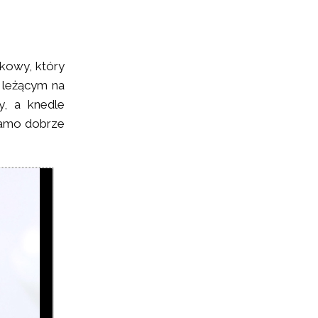
wkowy, który
i leżącym na
y, a knedle
samo dobrze