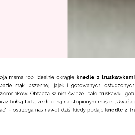
oja mama robi idealnie okrągłe
knedle z truskawkami
bazie mąki pszennej, jajek i gotowanych, ostudzonych
ziemniaków. Obtacza w nim świeże, całe truskawki, gotu
oraz
bułką tartą zezłoconą na stopionym maśle
. „Uważajc
ać” – ostrzega nas nawet dziś, kiedy podaje
knedle z t