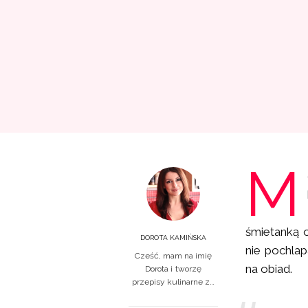
M
śmietanką 
DOROTA KAMIŃSKA
nie pochlap
Cześć, mam na imię
na obiad.
Dorota i tworzę
przepisy kulinarne z…