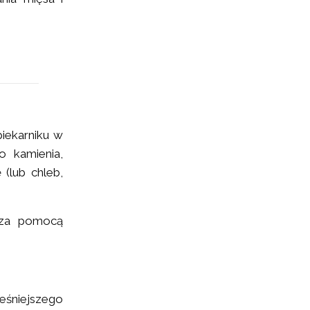
piekarniku w
 kamienia,
 (lub chleb,
ą za pomocą
eśniejszego