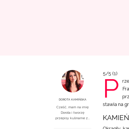
5/5
(1)
P
rz
Fr
pr
DOROTA KAMIŃSKA
stawia na gri
Cześć, mam na imię
Dorota i tworzę
KAMIEŃ
przepisy kulinarne z…
Okrągły ka