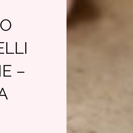
DO
ELLI
E –
A