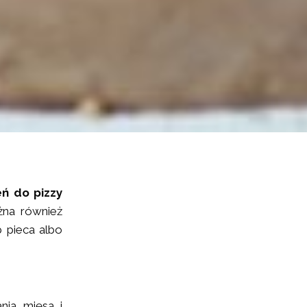
ń do pizzy
ożna również
b pieca albo
nia mięsa i