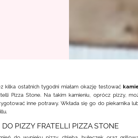
ez kilka ostatnich tygodni miałam okazję testować
kamie
atelli Pizza Stone. Na takim kamieniu, oprócz pizzy, m
zygotować inne potrawy. Wkłada się go do piekarnika lu
llu.
 DO PIZZY FRATELLI PIZZA STONE
mień do wypieku pizzy, chleba, bułeczek oraz grillowa