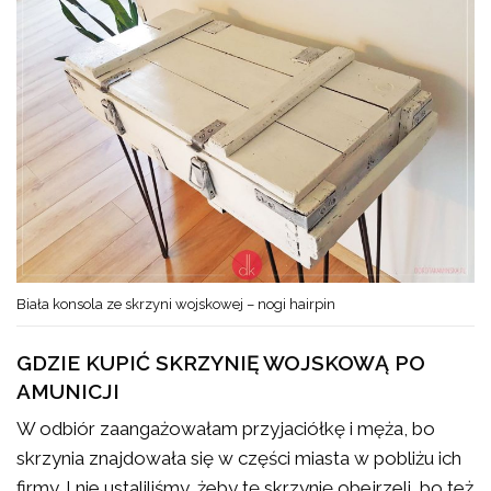
Biała konsola ze skrzyni wojskowej – nogi hairpin
GDZIE KUPIĆ SKRZYNIĘ WOJSKOWĄ PO
AMUNICJI
W odbiór zaangażowałam przyjaciółkę i męża, bo
skrzynia znajdowała się w części miasta w pobliżu ich
firmy. I nie ustaliliśmy, żeby tę skrzynię obejrzeli, bo też