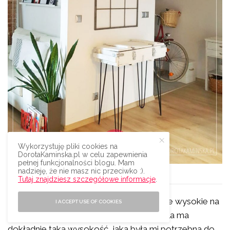
Wykorzystuję pliki cookies na
DorotaKaminska.pl w celu zapewnienia
pełnej funkcjonalności blogu. Mam
nadzieję, że nie masz nic przeciwko :).
Biała konsola ze skrzyni i czarne nogi hairpin
Tutaj znajdziesz szczegółowe informacje
.
Śmieję się, że trochę dziwnie wyglądają te wysokie na
I ACCEPT USE OF COOKIES
71 cm, cienkie nóżki. Ale dzięki nim konsola ma
dokładnie taką wysokość, jaka była mi potrzebna do