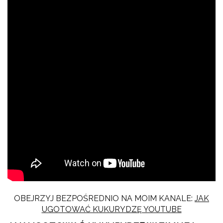
OBEJRZYJ BEZPOŚREDNIO NA MOIM KANALE:
JAK
UGOTOWAĆ KUKURYDZĘ YOUTUBE