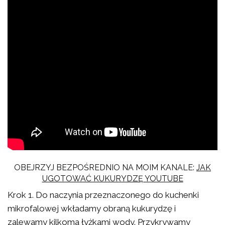
OBEJRZYJ BEZPOŚREDNIO NA MOIM KANALE:
JAK
UGOTOWAĆ KUKURYDZĘ YOUTUBE
Krok 1. Do naczynia przeznaczonego do kuchenki
mikrofalowej wkładamy obraną kukurydzę i
zalewamy kilkoma łyżkami wody. Przykrywamy