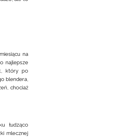
miesiącu na
to najlepsze
k, który po
go blendera,
eń, chociaż
ku łudząco
ki mlecznej