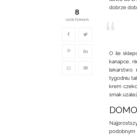
dobrze dobr
8
UDOSTĘPNIEŃ
O ile skle
kanapce, ni
lekarstwo 
tygodniu ta
krem czeko
smak uzależn
DOMO
Najprosts
podobnym d