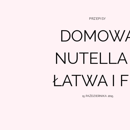
PRZEPISY
DOMOW
NUTELLA
ŁATWA I F
15 PAŹDZIERNIKA 2015