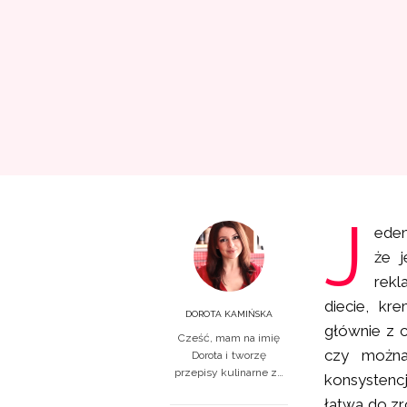
J
eden
że j
rek
diecie, kr
DOROTA KAMIŃSKA
głównie z c
Cześć, mam na imię
czy można
Dorota i tworzę
przepisy kulinarne z…
konsystenc
łatwa do zr