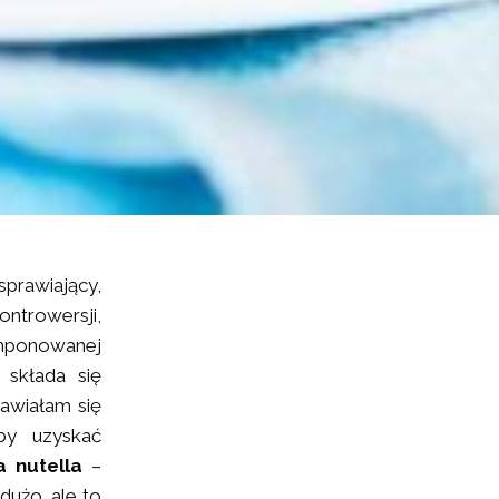
prawiający,
ntrowersji,
mponowanej
 składa się
nawiałam się
by uzyskać
 nutella
–
 dużo, ale to