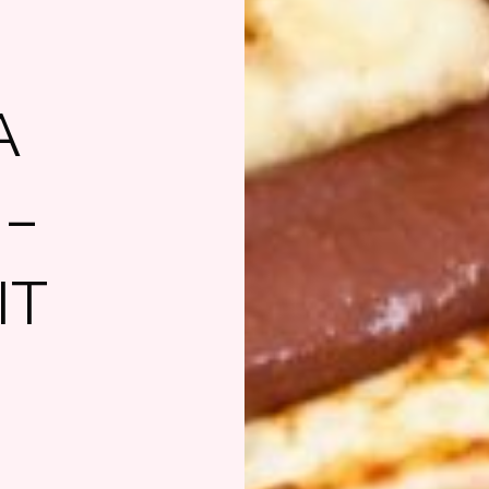
A
 –
IT