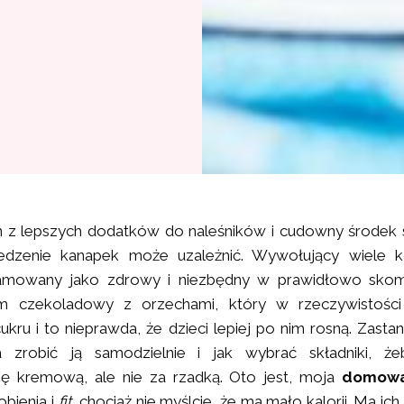
 z lepszych dodatków do naleśników i cudowny środek s
edzenie kanapek może uzależnić. Wywołujący wiele ko
lamowany jako zdrowy i niezbędny w prawidłowo sko
em czekoladowy z orzechami, który w rzeczywistości
ukru i to nieprawda, że dzieci lepiej po nim rosną. Zasta
 zrobić ją samodzielnie i jak wybrać składniki, że
ję kremową, ale nie za rzadką. Oto jest, moja
domowa
obienia i
fit
, chociaż nie myślcie, że ma mało kalorii. Ma ich