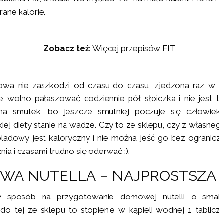
ane kalorie.
Zobacz też
: Więcej
przepisów FIT
powa nie zaszkodzi od czasu do czasu, zjedzona raz w 
e wolno pałaszować codziennie pół słoiczka i nie jest 
na smutek, bo jeszcze smutniej poczuje się człowie
kiej diety stanie na wadze. Czy to ze sklepu, czy z własne
ladowy jest kaloryczny i nie można jeść go bez ogranicz
ia i czasami trudno się oderwać :).
WA NUTELLA – NAJPROSTSZA
zy sposób na przygotowanie domowej nutelli o sma
o tej ze sklepu to stopienie w kąpieli wodnej 1 tablicz