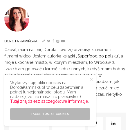
DOROTA KAMIŃSKA
Cześć, mam na imię Dorota i tworzę przepisy kulinarne z
filmami wideo. Jestem autorką książki
„Superfood po polsku”
, a
moje ukochane miasto, w którym mieszkam, to Wrocław :).
Uwielbiam gotować i karmić siebie i innych, kiedyś moim hobby
było pieczenie serników, a potem „wkręciłam się” w
odchudzanie… posiłków ;). Od ładnych paru lat doradzam, jak
Wykorzystuję pliki cookies na
DorotaKaminska.pl w celu zapewnienia
jeść smacznie i zdrowo (da się!), żeby dobrze się czuć, mieć
pełnej funkcjonalności blogu. Mam
mnóstwo uśmiechu i energii oraz miło spędzać czas, nie tylko
nadzieję, że nie masz nic przeciwko :).
w kuchni.|
Więcej o mnie
Tutaj znajdziesz szczegółowe informacje
.
I ACCEPT USE OF COOKIES
SHARE
0
TWEET