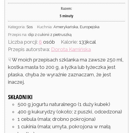
Razem:
5
minuty
Kategoria:
Sos
Kuchnia:
Amerykańska, Europejska
Przepis na:
dip z cukinii z pietruszką
Liczba porcji:
6
osób
Kalorie:
133
kcal
Przepis autorstwa:
Dorota Kamińska
☟ W moich przepisach szklanka ma zawsze 250 ml,
kostka masła to 200 g, a łyżka lub łyżeczka jest
płaska, chyba że wyraźnie zaznaczam, że jest
inaczej.
SKŁADNIKI
500
g
jogurtu naturalnego
(1 duży kubek)
400
g
kukurydzy
(około; z puszki, odcedzona)
1
cebula
(mała; drobno pokrojona)
1
cukinia
(mała; umyta, pokrojona w małą