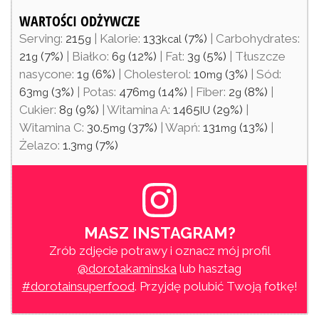
WARTOŚCI ODŻYWCZE
Serving:
215
|
Kalorie:
133
(7%)
|
Carbohydrates:
g
kcal
21
(7%)
|
Białko:
6
(12%)
|
Fat:
3
(5%)
|
Tłuszcze
g
g
g
nasycone:
1
(6%)
|
Cholesterol:
10
(3%)
|
Sód:
g
mg
63
(3%)
|
Potas:
476
(14%)
|
Fiber:
2
(8%)
|
mg
mg
g
Cukier:
8
(9%)
|
Witamina A:
1465
(29%)
|
g
IU
Witamina C:
30.5
(37%)
|
Wapń:
131
(13%)
|
mg
mg
Żelazo:
1.3
(7%)
mg
MASZ INSTAGRAM?
Zrób zdjęcie potrawy i oznacz mój profil
@dorotakaminska
lub hasztag
#dorotainsuperfood
. Przyjdę polubić Twoją fotkę!