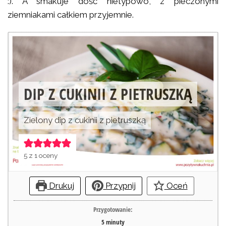
:). A smakuje dość nietypowo, z pieczonymi
ziemniakami całkiem przyjemnie.
DIP Z CUKINII Z PIETRUSZKĄ
Zielony dip z cukinii z pietruszką
5
z 1 oceny
Drukuj
Przypnij
Oceń
Przygotowanie:
5
minuty