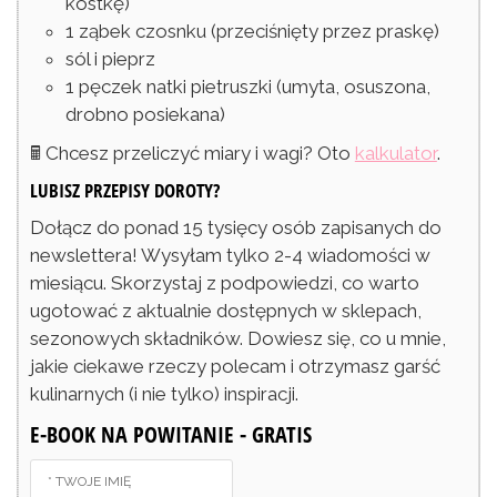
kostkę)
1
ząbek
czosnku
(przeciśnięty przez praskę)
sól i pieprz
1
pęczek
natki pietruszki
(umyta, osuszona,
drobno posiekana)
🖩 Chcesz przeliczyć miary i wagi? Oto
kalkulator
.
LUBISZ PRZEPISY DOROTY?
Dołącz do ponad 15 tysięcy osób zapisanych do
newslettera! Wysyłam tylko 2-4 wiadomości w
miesiącu. Skorzystaj z podpowiedzi, co warto
ugotować z aktualnie dostępnych w sklepach,
sezonowych składników. Dowiesz się, co u mnie,
jakie ciekawe rzeczy polecam i otrzymasz garść
kulinarnych (i nie tylko) inspiracji.
E-BOOK NA POWITANIE - GRATIS