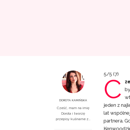
5/5
(7)
C
z
by
wt
DOROTA KAMIŃSKA
jeden z naj
Cześć, mam na imię
lat wspólne
Dorota i tworzę
przepisy kulinarne z…
partnera. G
Kenwoodzi