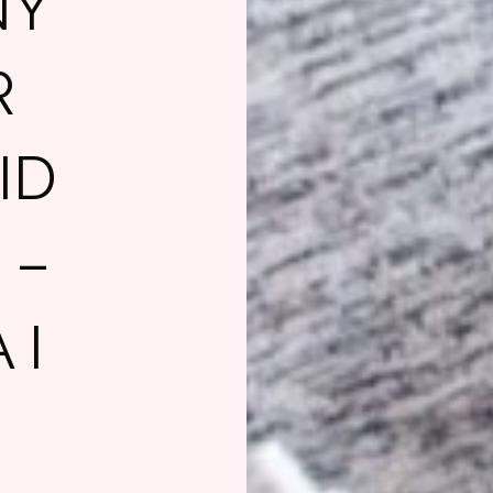
NY
R
ID
 –
 I