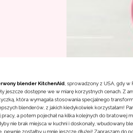
erwony blender KitchenAid
, sprowadzony z USA, gdy w P
ły jeszcze dostępne we w miarę korzystnych cenach. Z a
yczką, która wymagała stosowania specjalnego transform
lepszych blenderów, z jakich kiedykolwiek korzystałam! Pa
j pracy, a potem pojechał na kilka kolejnych do bratowej 
dyby nie brak miejsca w kuchni i doskonały, wbudowany bl
e
, pewnie zostałby u mnie jeszcze dłużej! Zapraszam do p