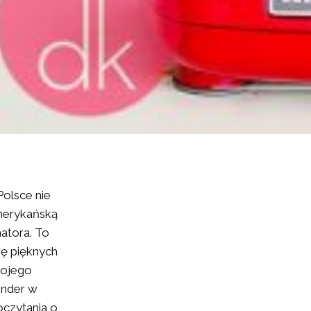
olsce nie
merykańską
atora. To
rę pięknych
mojego
ender w
oczytania o