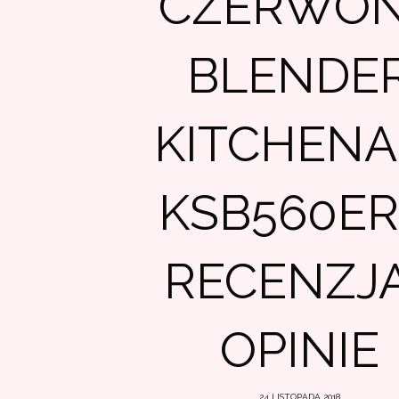
CZERWO
BLENDE
KITCHENA
KSB560ER
RECENZJA
OPINIE
24 LISTOPADA 2018