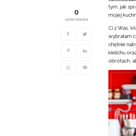
tym, jak sp
0
mojej kuchni 
UDOSTĘPNIEŃ
Ci z Was, k
wybrałam cz
chętnie nab
kielichu or
obrotach, al