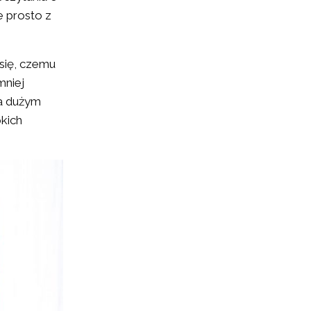
e prosto z
się, czemu
mniej
na dużym
okich