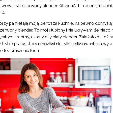
rawował się czerwony blender KitchenAid – recenzja i opini
:).
tórzy pamiętają
moją pierwszą kuchnię
, na pewno domyślą 
erwony blender. To mój ulubiony i nie ukrywam, że nieco 
yłabym srebrny, czarny czy biały blender. Zależało mi też 
az trybie pracy, który umożliwi nie tylko miksowanie na wys
e też kruszenie lodu.