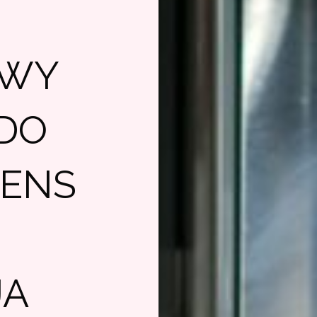
OWY
 DO
MENS
JA