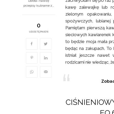
zachwyciłam się po raz 
Dorota i tworzę
przepisy kulinarne z…
kawę zalewajkę lub ro
zielonym opakowaniu
spożywczych, lubianej
0
Pamiętam pierwszą ka
UDOSTĘPNIEŃ
sieciowych kawiarenek 
to będzie moja mała pr
będąc na zakupach. To 
istniał jeszcze nawet
rodzicami nie wiedząc, 
Zobac
CIŚNIENIOW
EQ.