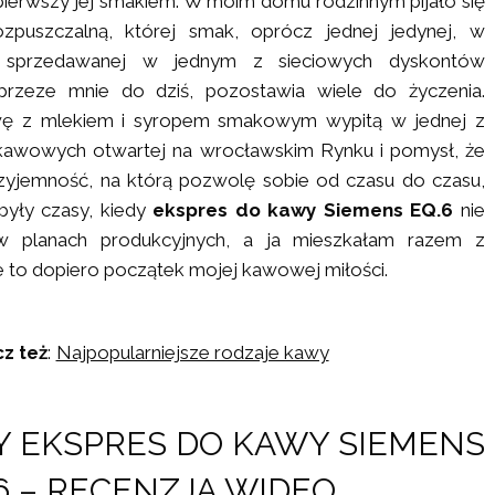
pierwszy jej smakiem. W moim domu rodzinnym pijało się
zpuszczalną, której smak, oprócz jednej jedynej, w
, sprzedawanej w jednym z sieciowych dyskontów
 przeze mnie do dziś, pozostawia wiele do życzenia.
wę z mlekiem i syropem smakowym wypitą w jednej z
kawowych otwartej na wrocławskim Rynku i pomysł, że
zyjemność, na którą pozwolę sobie od czasu do czasu,
były czasy, kiedy
ekspres do kawy Siemens EQ.6
nie
 w planach produkcyjnych, a ja mieszkałam razem z
że to dopiero początek mojej kawowej miłości.
z też
:
Najpopularniejsze rodzaje kawy
Y EKSPRES DO KAWY SIEMENS
6 – RECENZJA WIDEO