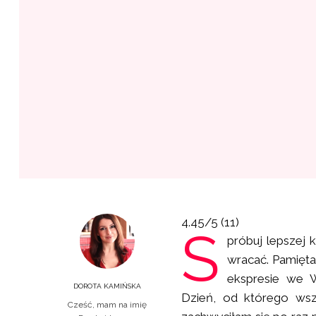
4.45/5
(11)
S
próbuj lepszej k
wracać. Pamięt
ekspresie we W
DOROTA KAMIŃSKA
Dzień, od którego wszy
Cześć, mam na imię