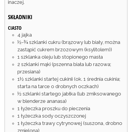
inaczej.
SKŁADNIKI
CIASTO
4
jajka
½-¾
szklanki
cukru
(brązowy lub biały, można
zastąpić cukrem brzozowym (ksylitolem))
1
szklanka
oleju lub stopionego masła
2
szklanki
mąki
(pszenna biała lub razowa;
przesiana)
1½
szklanki
startej cukinii
(ok. 1 średnia cukinia;
starta na tarce o drobnych oczkach)
½
szklanki
startego jabłka
(lub zmiksowanego
w blenderze ananasa)
1
łyżeczka
proszku do pieczenia
1
łyżeczka
sody oczyszczonej
1
łyżeczka
trawy cytrynowej
(suszona, drobno
zmielona)