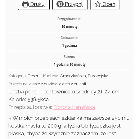
Drukuj
Przypnij
Oceń
Przygotowanie:
10
minuty
Gotowanie:
1
godzina
Razem:
1
godzina
10
minuty
Kategoria:
Deser
Kuchnia:
Amerykańska, Europejska
Przepis na:
ciasto z cukinią, ciasto z cukinii
Liczba porcji:
1
tortownica o średnicy 21-24 cm
Kalorie:
538.5
kcal
Przepis autorstwa:
Dorota Kamińska
☟ W moich przepisach szklanka ma zawsze 250 ml,
kostka masła to 200 g, a łyżka lub łyżeczka jest
płaska, chyba że wyraźnie zaznaczam, że jest