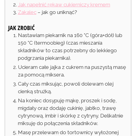
Jak napełnić rękaw cukierniczy kremem
Zakalec
– jak go uniknąć?
JAK ZROBIĆ
Nastawiam piekarnik na 160 °C (góra+dół) lub
150 °C (termoobieg) (czas mieszania
składników to czas potrzebny do lekkiego
podgrzania piekarnika).
Ucieram całe jajka z cukrem na puszystą masę
za pomocą miksera.
Cały czas miksując, powoli dolewam olej
cienką strużką.
Na koniec dosypuję mąkę, proszek i sodę,
migdały oraz dodaję cukinię, jabłko, trawę
cytrynową, imbir i skórkę z cytryny. Delikatnie
miksuję do połączenia składników.
Masę przelewam do tortownicy wyłożonej