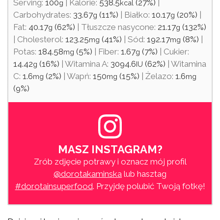
Serving:
100
|
Kalorie:
538.5
(27%)
|
g
kcal
Carbohydrates:
33.67
(11%)
|
Białko:
10.17
(20%)
|
g
g
Fat:
40.17
(62%)
|
Tłuszcze nasycone:
21.17
(132%)
g
g
|
Cholesterol:
123.25
(41%)
|
Sód:
192.17
(8%)
|
mg
mg
Potas:
184.58
(5%)
|
Fiber:
1.67
(7%)
|
Cukier:
mg
g
14.42
(16%)
|
Witamina A:
3094.6
(62%)
|
Witamina
g
IU
C:
1.6
(2%)
|
Wapń:
150
(15%)
|
Żelazo:
1.6
mg
mg
mg
(9%)
MASZ INSTAGRAM?
Zrób zdjęcie potrawy i oznacz mój profil
@dorotakaminska
lub hasztag
#dorotainsuperfood
. Przyjdę polubić Twoją fotkę!