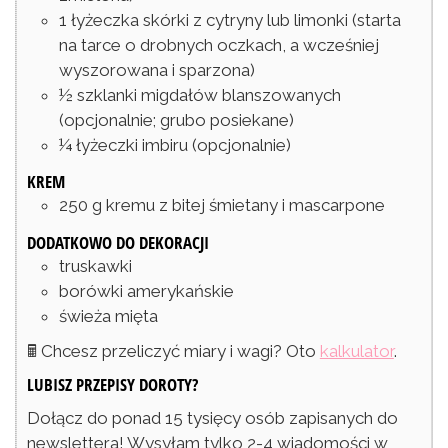
1
łyżeczka
skórki z cytryny lub limonki
(starta
na tarce o drobnych oczkach, a wcześniej
wyszorowana i sparzona)
½
szklanki
migdałów blanszowanych
(opcjonalnie; grubo posiekane)
¼
łyżeczki
imbiru
(opcjonalnie)
KREM
250
g
kremu z bitej śmietany i mascarpone
DODATKOWO DO DEKORACJI
truskawki
borówki amerykańskie
świeża mięta
🖩 Chcesz przeliczyć miary i wagi? Oto
kalkulator
.
LUBISZ PRZEPISY DOROTY?
Dołącz do ponad 15 tysięcy osób zapisanych do
newslettera! Wysyłam tylko 2-4 wiadomości w