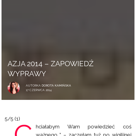
AZJA 2014 – ZAPOWIEDŹ
WYPRAWY
AUTORKA
DOROTA KAMIŃSKA
17 CZERWCA 2014
5/5
(1)
„C
hciałabym Wam powiedzieć coś
ważnego…” – zaczęłam tuż po wigilijnej