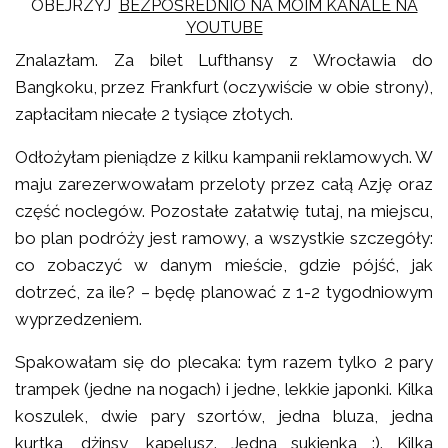
OBEJRZYJ
BEZPOŚREDNIO NA MOIM KANALE NA
YOUTUBE
Znalazłam. Za bilet Lufthansy z Wrocławia do
Bangkoku, przez Frankfurt (oczywiście w obie strony),
zapłaciłam niecałe 2 tysiące złotych.
Odłożyłam pieniądze z kilku kampanii reklamowych. W
maju zarezerwowałam przeloty przez całą Azję oraz
część noclegów. Pozostałe załatwię tutaj, na miejscu,
bo plan podróży jest ramowy, a wszystkie szczegóły:
co zobaczyć w danym mieście, gdzie pójść, jak
dotrzeć, za ile? – będę planować z 1-2 tygodniowym
wyprzedzeniem.
Spakowałam się do plecaka: tym razem tylko 2 pary
trampek (jedne na nogach) i jedne, lekkie japonki. Kilka
koszulek, dwie pary szortów, jedna bluza, jedna
kurtka, dżinsy, kapelusz. Jedna sukienka :). Kilka