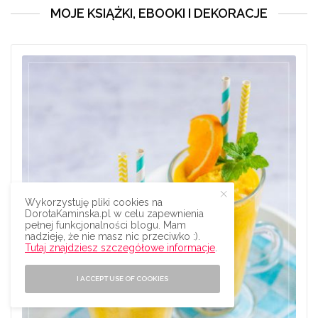
MOJE KSIĄŻKI, EBOOKI I DEKORACJE
Wykorzystuję pliki cookies na
DorotaKaminska.pl w celu zapewnienia
pełnej funkcjonalności blogu. Mam
nadzieję, że nie masz nic przeciwko :).
Tutaj znajdziesz szczegółowe informacje
.
I ACCEPT USE OF COOKIES