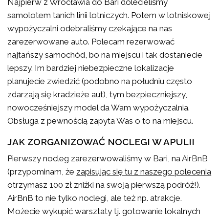
Najpierw z Wrocławia do Bari dolecieliśmy
samolotem tanich linii lotniczych. Potem w lotniskowej
wypożyczalni odebraliśmy czekające na nas
zarezerwowane auto. Polecam rezerwować
najtańszy samochód, bo na miejscu i tak dostaniecie
lepszy. Im bardziej niebezpieczne lokalizacje
planujecie zwiedzić (podobno na południu często
zdarzają się kradzieże aut), tym bezpieczniejszy,
nowocześniejszy model da Wam wypożyczalnia.
Obsługa z pewnością zapyta Was o to na miejscu.
JAK ZORGANIZOWAĆ NOCLEGI W APULII
Pierwszy nocleg zarezerwowaliśmy w Bari, na AirBnB
(przypominam, że
zapisując się tu z naszego polecenia
otrzymasz 100 zł zniżki na swoją pierwszą podróż!).
AirBnB to nie tylko noclegi, ale też np. atrakcje.
Możecie wykupić warsztaty tj. gotowanie lokalnych