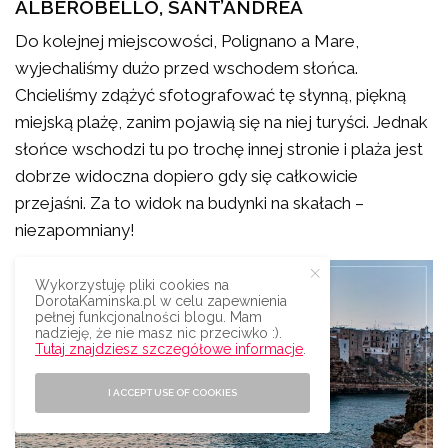
ALBEROBELLO, SANT’ANDREA
Do kolejnej miejscowości, Polignano a Mare,
wyjechaliśmy dużo przed wschodem słońca.
Chcieliśmy zdążyć sfotografować tę słynną, piękną
miejską plażę, zanim pojawią się na niej turyści. Jednak
słońce wschodzi tu po trochę innej stronie i plaża jest
dobrze widoczna dopiero gdy się całkowicie
przejaśni. Za to widok na budynki na skałach –
niezapomniany!
Wykorzystuję pliki cookies na
DorotaKaminska.pl w celu zapewnienia
pełnej funkcjonalności blogu. Mam
nadzieję, że nie masz nic przeciwko :).
Tutaj znajdziesz szczegółowe informacje
.
I ACCEPT USE OF COOKIES