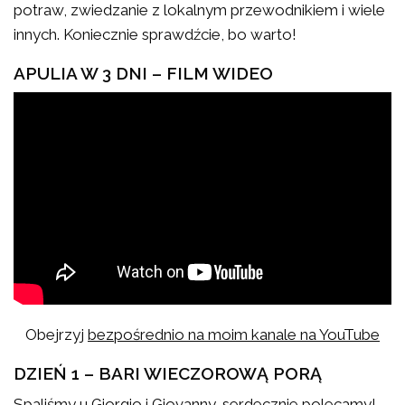
potraw, zwiedzanie z lokalnym przewodnikiem i wiele
innych. Koniecznie sprawdźcie, bo warto!
APULIA W 3 DNI – FILM WIDEO
Obejrzyj
bezpośrednio na moim kanale na YouTube
DZIEŃ 1 – BARI WIECZOROWĄ PORĄ
Spaliśmy u
Giorgio i Giovanny
, serdecznie polecamy!