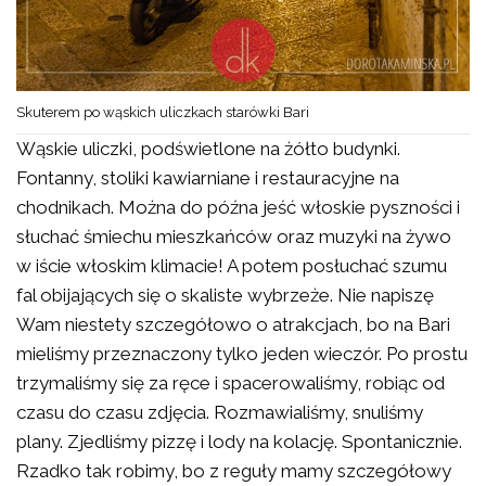
Skuterem po wąskich uliczkach starówki Bari
Wąskie uliczki, podświetlone na żółto budynki.
Fontanny, stoliki kawiarniane i restauracyjne na
chodnikach. Można do późna jeść włoskie pyszności i
słuchać śmiechu mieszkańców oraz muzyki na żywo
w iście włoskim klimacie! A potem posłuchać szumu
fal obijających się o skaliste wybrzeże. Nie napiszę
Wam niestety szczegółowo o atrakcjach, bo na Bari
mieliśmy przeznaczony tylko jeden wieczór. Po prostu
trzymaliśmy się za ręce i spacerowaliśmy, robiąc od
czasu do czasu zdjęcia. Rozmawialiśmy, snuliśmy
plany. Zjedliśmy pizzę i lody na kolację. Spontanicznie.
Rzadko tak robimy, bo z reguły mamy szczegółowy