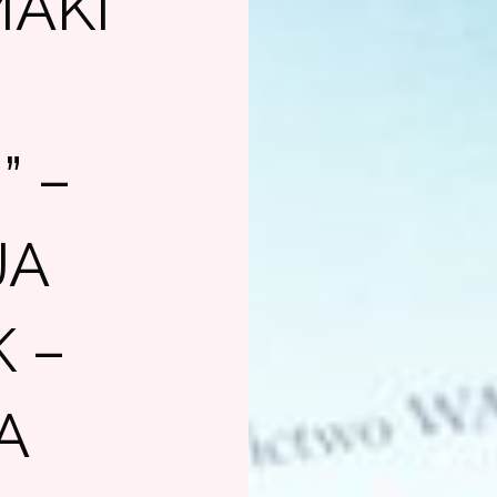
MAKI
Y
” –
JA
 –
A