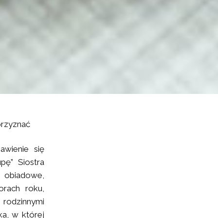
przyznać
awienie się
pę” Siostra
a obiadowe,
orach roku,
 rodzinnymi
ka, w której