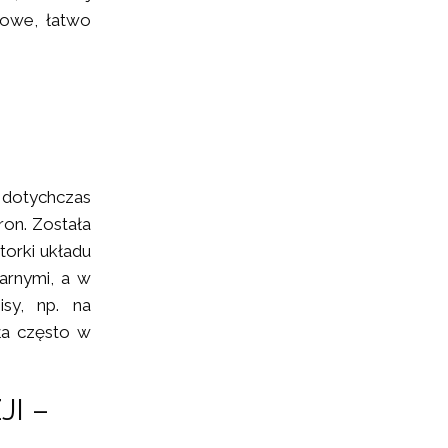
nowe, łatwo
z dotychczas
ron. Została
torki układu
arnymi, a w
sy, np. na
ła często w
I –