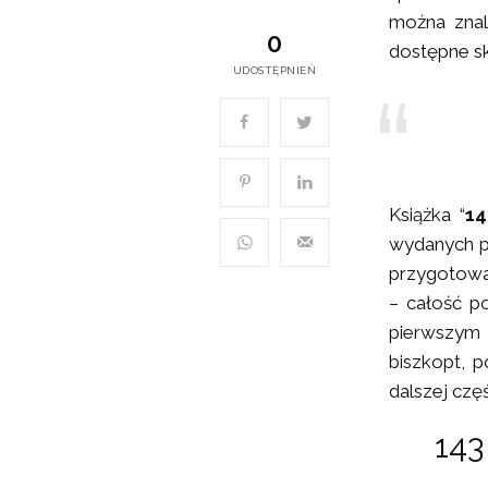
można znal
0
dostępne sk
UDOSTĘPNIEŃ
Książka “
14
wydanych pu
przygotowan
– całość p
pierwszym
biszkopt, 
dalszej częś
14