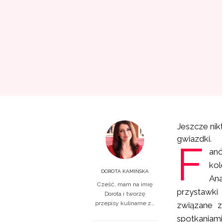
Jeszcze nik
gwiazdki.
F
anó
kol
DOROTA KAMIŃSKA
Ana
Cześć, mam na imię
przystawki
Dorota i tworzę
przepisy kulinarne z…
związane z
spotkaniami