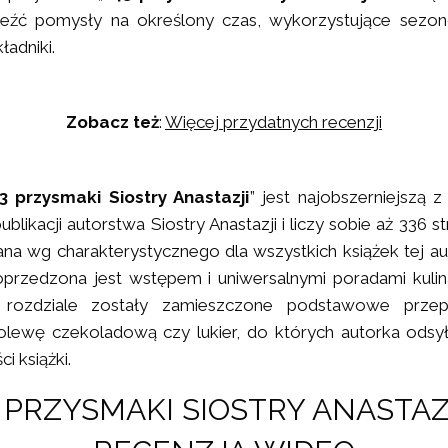
eźć pomysły na określony czas, wykorzystujące sezo
ładniki.
Zobacz też
:
Więcej przydatnych recenzji
3 przysmaki Siostry Anastazji
” jest najobszerniejszą 
blikacji autorstwa Siostry Anastazji i liczy sobie aż 336 st
a wg charakterystycznego dla wszystkich książek tej au
oprzedzona jest wstępem i uniwersalnymi poradami kulin
 rozdziale zostały zamieszczone podstawowe przepi
polewę czekoladową czy lukier, do których autorka odsy
ci książki.
3 PRZYSMAKI SIOSTRY ANASTAZJ