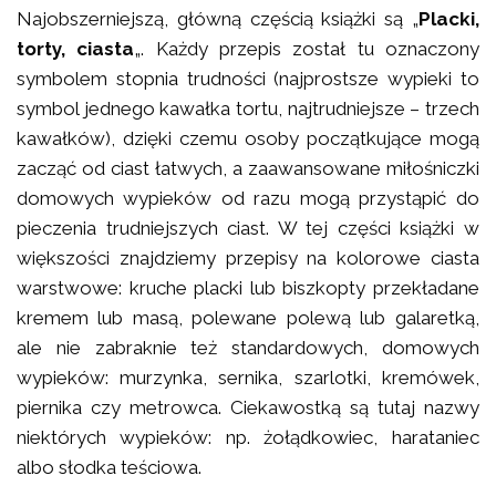
Najobszerniejszą, główną częścią książki są „
Placki,
torty, ciasta
„. Każdy przepis został tu oznaczony
symbolem stopnia trudności (najprostsze wypieki to
symbol jednego kawałka tortu, najtrudniejsze – trzech
kawałków), dzięki czemu osoby początkujące mogą
zacząć od ciast łatwych, a zaawansowane miłośniczki
domowych wypieków od razu mogą przystąpić do
pieczenia trudniejszych ciast. W tej części książki w
większości znajdziemy przepisy na kolorowe ciasta
warstwowe: kruche placki lub biszkopty przekładane
kremem lub masą, polewane polewą lub galaretką,
ale nie zabraknie też standardowych, domowych
wypieków: murzynka, sernika, szarlotki, kremówek,
piernika czy metrowca. Ciekawostką są tutaj nazwy
niektórych wypieków: np. żołądkowiec, harataniec
albo słodka teściowa.