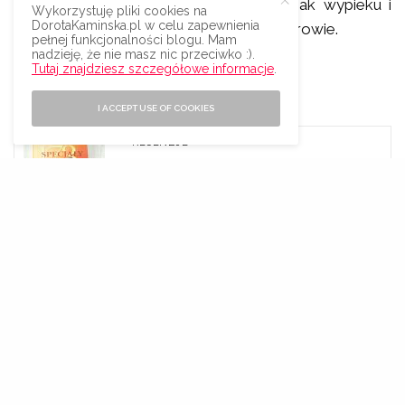
składników, które mogą pogorszyć smak wypieku i
Wykorzystuję pliki cookies na
DorotaKaminska.pl w celu zapewnienia
niezbyt korzystnie wpływają na nasze zdrowie.
pełnej funkcjonalności blogu. Mam
nadzieję, że nie masz nic przeciwko :).
INFORMACJE O KSIĄŻCE
Tutaj znajdziesz szczegółowe informacje
.
– Tytuł: “103 ciasta Siostry Anastazji”
I ACCEPT USE OF COOKIES
ZOBACZ TEŻ
RECENZJE
173 SPECJAŁY SIOSTRY ANASTAZJI
– ANASTAZJA PUSTELNIK –
RECENZJA
– Autorka: Siostra Anastazja Pustelnik FDC
– Wydawnictwo WAM
– Liczba stron: 272
– Cena: ok. 34,00 zł